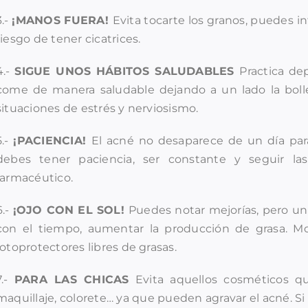
3.-
¡MANOS FUERA!
Evita tocarte los granos, puedes in
riesgo de tener cicatrices.
4.-
SIGUE UNOS HÁBITOS SALUDABLES
Practica de
come de manera saludable dejando a un lado la bollerí
situaciones de estrés y nerviosismo.
5.-
¡PACIENCIA!
El acné no desaparece de un día para
debes tener paciencia, ser constante y seguir l
farmacéutico.
6.-
¡OJO CON EL SOL!
Puedes notar mejorías, pero un 
con el tiempo, aumentar la producción de grasa. Mod
fotoprotectores libres de grasas.
7.-
PARA LAS CHICAS
Evita aquellos cosméticos q
maquillaje, colorete… ya que pueden agravar el acné. Si lo