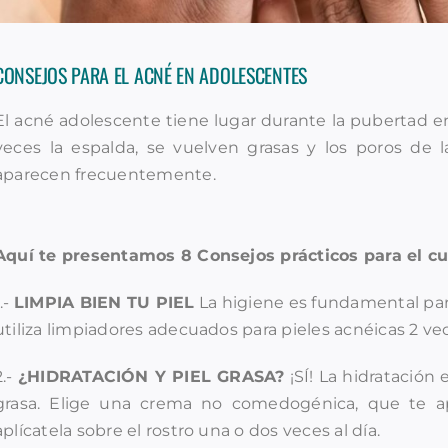
CONSEJOS PARA EL ACNÉ EN ADOLESCENTES
El acné adolescente tiene lugar durante la pubertad en 
veces la espalda, se vuelven grasas y los poros de l
aparecen frecuentemente.
Aquí te presentamos 8 Consejos prácticos para el cu
1.-
LIMPIA BIEN TU PIEL
La higiene es fundamental para 
utiliza limpiadores adecuados para pieles acnéicas 2 vec
2.-
¿HIDRATACIÓN Y PIEL GRASA?
¡SÍ! La hidratación 
grasa. Elige una crema no comedogénica, que te ap
aplícatela sobre el rostro una o dos veces al día.